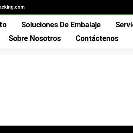
acking.com
to
Soluciones De Embalaje
Servi
l por mayor botella cosmética”
lla cosmética
Sobre Nosotros
Contáctenos