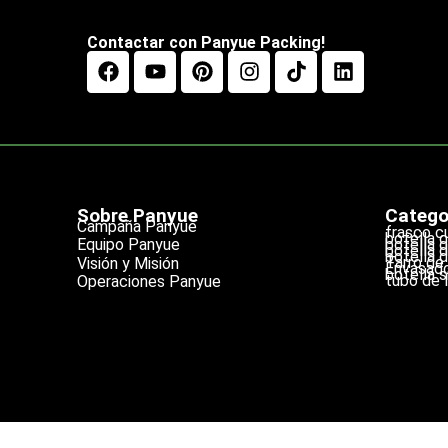
Contactar con Panyue Packing!
Sobre Panyue
Catego
Campaña Panyue
frasco c
botella 
botella 
Equipo Panyue
botella 
botella d
Tarro de
Visión y Misión
Envasado
botella s
tubo de l
Operaciones Panyue