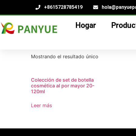
+8615728785419
hola@panyuep
Hogar
Produc
Hogar
/
producto
/ Productos etiquetados “A
Al por mayor bote
Mostrando el resultado único
Colección de set de botella
cosmética al por mayor 20-
120ml
Leer más