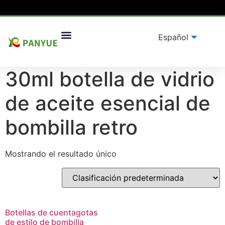
Hogar
/
producto
/ Productos etiquetados “30ml botella
Soluciones De Embalaje
de vidrio de aceite esencial de bombilla retro”
30ml botella de vidrio
de aceite esencial de
bombilla retro
Mostrando el resultado único
Botellas de cuentagotas
de estilo de bombilla