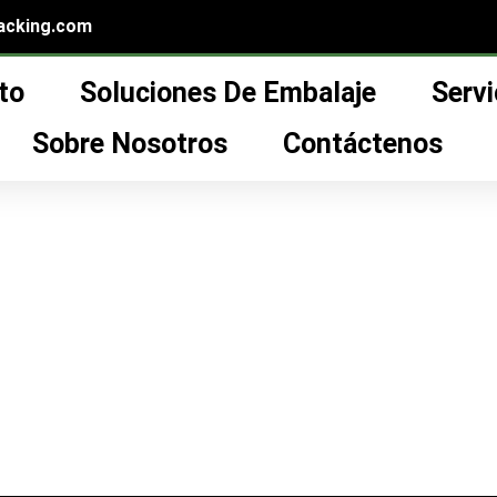
acking.com
to
Soluciones De Embalaje
Servi
5ml Contenedor de bomba sin aire”
de bomba sin aire
Sobre Nosotros
Contáctenos