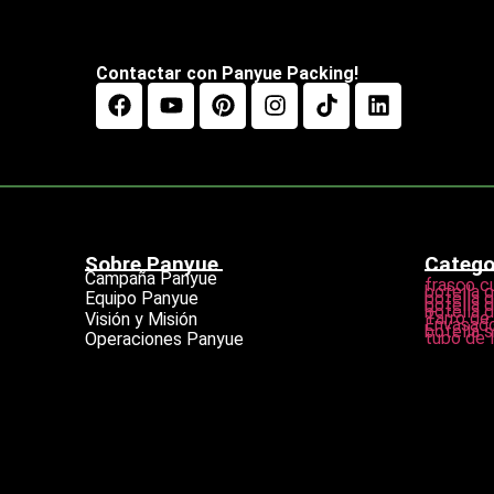
Contactar con Panyue Packing!
Sobre Panyue
Catego
Campaña Panyue
frasco c
botella 
botella 
Equipo Panyue
botella 
botella d
Tarro de
Visión y Misión
Envasado
botella s
tubo de l
Operaciones Panyue