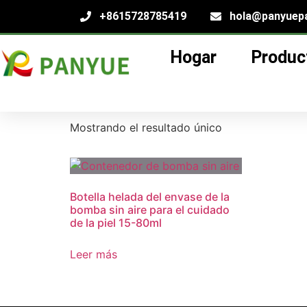
+8615728785419
hola@panyuep
Hogar
Produc
Hogar
/
producto
/ Productos etiquetados “1
15ml Contenedor 
Mostrando el resultado único
Botella helada del envase de la
bomba sin aire para el cuidado
de la piel 15-80ml
Leer más