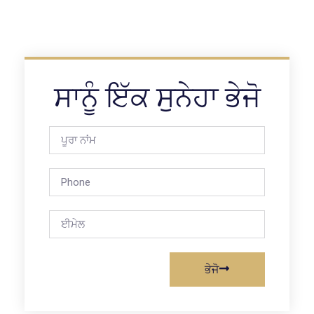
ਸਾਨੂੰ ਇੱਕ ਸੁਨੇਹਾ ਭੇਜੋ
ਭੇਜੋ