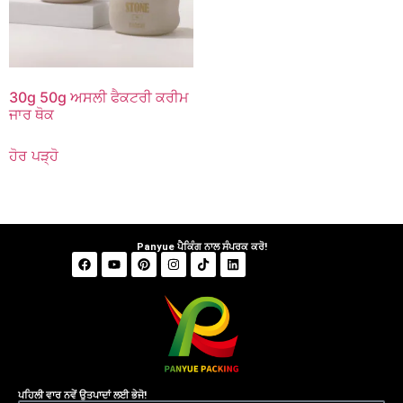
30g 50g ਅਸਲੀ ਫੈਕਟਰੀ ਕਰੀਮ
ਜਾਰ ਥੋਕ
ਹੋਰ ਪੜ੍ਹੋ
Panyue ਪੈਕਿੰਗ ਨਾਲ ਸੰਪਰਕ ਕਰੋ!
ਪਹਿਲੀ ਵਾਰ ਨਵੇਂ ਉਤਪਾਦਾਂ ਲਈ ਭੇਜੋ!