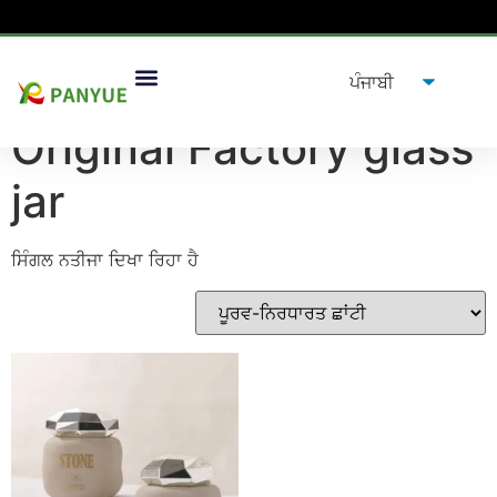
ਘਰ
/
ਉਤਪਾਦ
/ ਟੈਗ ਕੀਤੇ ਉਤਪਾਦ "
Original Factory glass jar
”
Original Factory glass
jar
ਸਿੰਗਲ ਨਤੀਜਾ ਦਿਖਾ ਰਿਹਾ ਹੈ