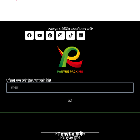
Panyue ਪੈਕਿੰਗ ਨਾਲ ਸੰਪਰਕ ਕਰੋ!
ਪਹਿਲੀ ਵਾਰ ਨਵੇਂ ਉਤਪਾਦਾਂ ਲਈ ਭੇਜੋ!
ਭੇਜੋ
Panyue ਬਾਰੇ
Panyue Campany
Panyue ਟੀਮ