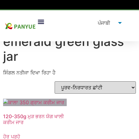
ਘਰ
/
ਉਤਪਾਦ
/ ਟੈਗ ਕੀਤੇ ਉਤਪਾਦ "
emerald green glass jar
”
emerald green glass
jar
ਸਿੰਗਲ ਨਤੀਜਾ ਦਿਖਾ ਰਿਹਾ ਹੈ
120-350g ਮੁੜ ਭਰਨ ਯੋਗ ਖਾਲੀ
ਕਰੀਮ ਜਾਰ
ਹੋਰ ਪੜ੍ਹੋ