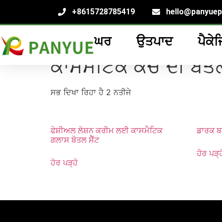
+8615728785419
hello@panyue
ਘਰ
ਉਤਪਾਦ
ਪੈਕੇਜ
ਘਰ
/
ਉਤਪਾਦ
/ ਟੈਗ ਕੀਤੇ ਉਤਪਾਦ "ਕਾਸਮੈਟਿਕ ਕੱਚ ਦੀ ਬੋ
ਕਾਸਮੈਟਿਕ ਕੱਚ ਦੀ ਬੋਤਲ
ਸਭ ਦਿਖਾ ਰਿਹਾ ਹੈ 2 ਨਤੀਜੇ
ਫੇਸ਼ੀਅਲ ਲੋਸ਼ਨ ਕਰੀਮ ਲਈ ਕਾਸਮੈਟਿਕ
ਡਾਰਕ ਬਲ
ਗਲਾਸ ਬੋਤਲ ਸੈੱਟ
ਹੋਰ ਪੜ੍ਹ
ਹੋਰ ਪੜ੍ਹੋ