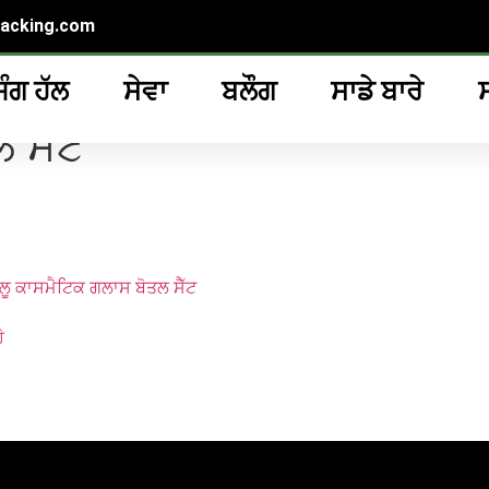
packing.com
ਿੰਗ ਹੱਲ
ਸੇਵਾ
ਬਲੌਗ
ਸਾਡੇ ਬਾਰੇ
ਤਲ ਸੈੱਟ”
 ਸੈੱਟ
ੂ ਕਾਸਮੈਟਿਕ ਗਲਾਸ ਬੋਤਲ ਸੈੱਟ
ੋ