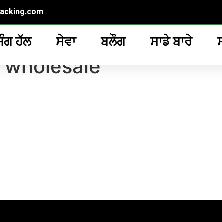
packing.com
ਿੰਗ ਹੱਲ
ਸੇਵਾ
ਬਲੌਗ
ਸਾਡੇ ਬਾਰੇ
r wholesale
”
 wholesale