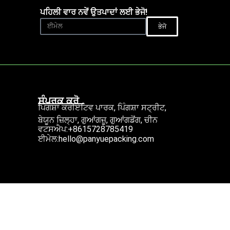
ਪਹਿਲੀ ਵਾਰ ਨਵੇਂ ਉਤਪਾਦਾਂ ਲਈ ਭੇਜੋ!
ਭੇਜੋ
ਸੰਪਰਕ ਕਰੋ
ਪਿੰਗਸ਼ਾ ਕਰੀਏਟਿਵ ਪਾਰਕ, ਪਿੰਗਸ਼ਾ ਸਟ੍ਰੀਟ,
ਬੇਯੂਨ ਜ਼ਿਲ੍ਹਾ, ਗੁਆਂਗਜ਼ੂ, ਗੁਆਂਗਡੋਂਗ, ਚੀਨ
ਵਟਸਐਪ:+8615728785419
ਈਮੇਲ:hello@panyuepacking.com