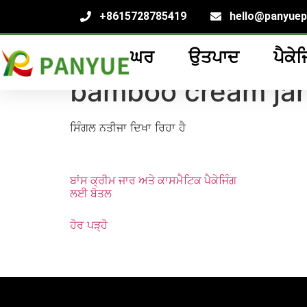
+8615728785419
hello@panyue
ਘਰ
ਉਤਪਾਦ
ਪੈਕੇਜ
ਘਰ
/
ਉਤਪਾਦ
/ ਟੈਗ ਕੀਤੇ ਉਤਪਾਦ "
bamboo cream ja
bamboo cream jar
ਸਿੰਗਲ ਨਤੀਜਾ ਦਿਖਾ ਰਿਹਾ ਹੈ
ਬਾਂਸ ਕ੍ਰੀਮ ਜਾਰ ਅਤੇ ਕਾਸਮੈਟਿਕ ਪੈਕੇਜਿੰਗ
ਲਈ ਬੋਤਲ
ਹੋਰ ਪੜ੍ਹੋ