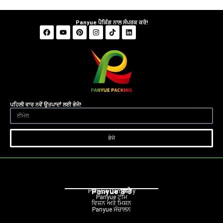
Panyue ਪੈਕਿੰਗ ਨਾਲ ਸੰਪਰਕ ਕਰੋ!
ਪਹਿਲੀ ਵਾਰ ਨਵੇਂ ਉਤਪਾਦਾਂ ਲਈ ਭੇਜੋ!
ਭੇਜੋ
Panyue ਬਾਰੇ
Panyue Campany
Panyue ਟੀਮ
ਵਿਜ਼ਨ ਅਤੇ ਮਿਸ਼ਨ
Panyue ਸੰਚਾਲਨ