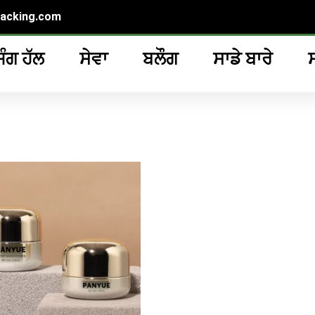
packing.com
ਿੰਗ ਹੱਲ
ਸੇਵਾ
ਬਲੌਗ
ਸਾਡੇ ਬਾਰੇ
ਰ”