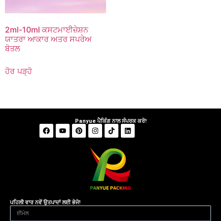
2ml-10ml ਕਸਟਮਾਈਜ਼ੇਸ਼ਨ
ਯਾਤਰਾ ਆਕਾਰ ਅਤਰ ਸਪਰੇਅ
ਬੋਤਲ
ਹੋਰ ਪੜ੍ਹੋ
Panyue ਪੈਕਿੰਗ ਨਾਲ ਸੰਪਰਕ ਕਰੋ!
ਪਹਿਲੀ ਵਾਰ ਨਵੇਂ ਉਤਪਾਦਾਂ ਲਈ ਭੇਜੋ!