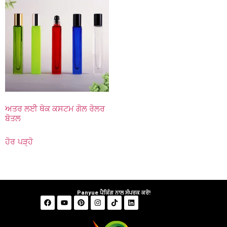
ਅਤਰ ਲਈ ਥੋਕ ਕਸਟਮ ਗੋਲ ਰੋਲਰ
ਬੋਤਲ
ਹੋਰ ਪੜ੍ਹੋ
Panyue ਪੈਕਿੰਗ ਨਾਲ ਸੰਪਰਕ ਕਰੋ!