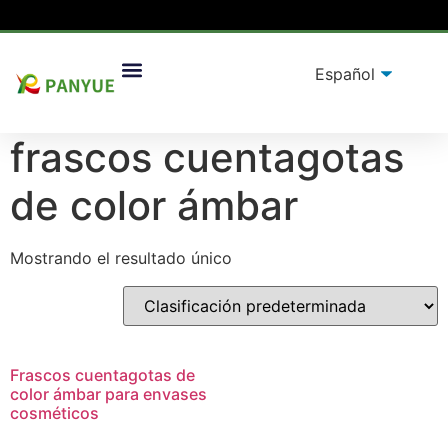
Hogar
/
producto
/ Productos etiquetados “frascos
Soluciones De Embalaje
cuentagotas de color ámbar”
frascos cuentagotas
de color ámbar
Mostrando el resultado único
Frascos cuentagotas de
color ámbar para envases
cosméticos